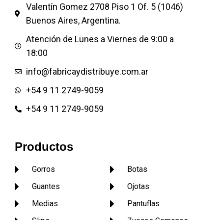
NENA o VARON SON
Valentín Gomez 2708 Piso 1 Of. 5 (1046)
HERMOSAS NUEVO MODELO
Buenos Aires, Argentina.
101 DALMATAS
Atención de Lunes a Viernes de 9:00 a
Mas modelos de pantuflas
18:00
Pantufla de hombre Pantufla
de dama Pantufla de niños
info@fabricaydistribuye.com.ar
Pantufla de dibujos animados
+54 9 11 2749-9059
Pantuflas publicitarias
Pantuflas infantiles o de niños
+54 9 11 2749-9059
Pantufla de rasos Pantufla de
toalla con taco o plataforma
Pantuflas garras
Productos
Gorros
Botas
Guantes
Ojotas
Medias
Pantuflas