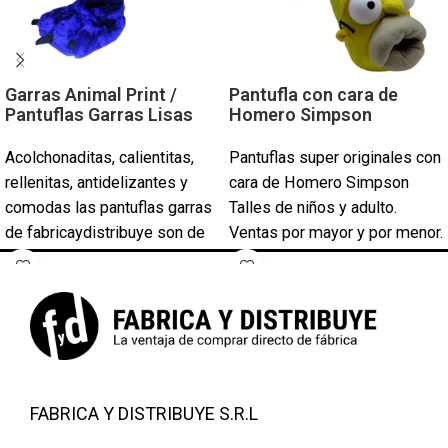
Garras Animal Print /
Pantufla con cara de
Pantuflas Garras Lisas
Homero Simpson
Acolchonaditas, calientitas,
Pantuflas super originales con
rellenitas, antidelizantes y
cara de Homero Simpson
comodas las pantuflas garras
Talles de niños y adulto.
de fabricaydistribuye son de
Ventas por mayor y por menor.
excelente calidad con todos
Solicite su lista de precios.
las talles y colores . Pantuflas
modelos Garras Animal Print
Leopardo, Dalmata etc Color
fuccia beige azul francia negro
choco Y otras colores
PRECIOS POR
FABRICA Y DISTRIBUYE S.R.L
CANTIDAD!!!SIRVEN PARA