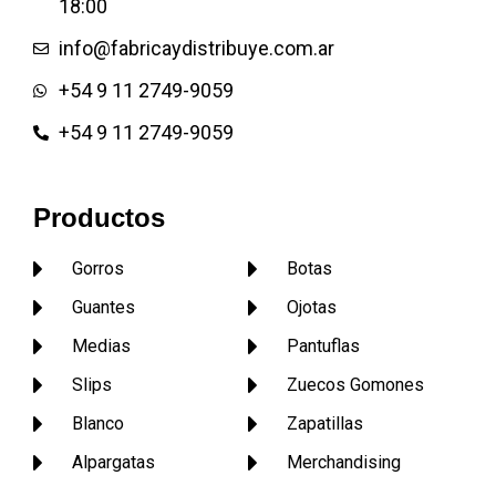
18:00
Pantufla de dibujos animados
Pantuflas publicitarias
info@fabricaydistribuye.com.ar
Pantuflas infantiles o de niños
+54 9 11 2749-9059
Pantufla de rasos Pantufla de
toalla con taco o plataforma
+54 9 11 2749-9059
Pantuflas garras
Productos
Gorros
Botas
Guantes
Ojotas
Medias
Pantuflas
Slips
Zuecos Gomones
Blanco
Zapatillas
Alpargatas
Merchandising