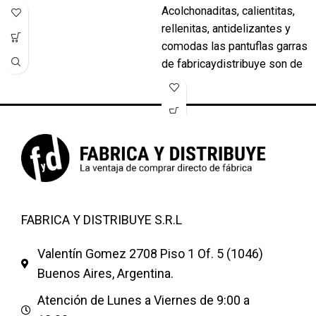
Acolchonaditas, calientitas,
rellenitas, antidelizantes y
comodas las pantuflas garras
de fabricaydistribuye son de
excelente calidad con todos
las talles y colores . Pantuflas
modelos Garras Animal Print
Leopardo, Dalmata etc Color
fuccia beige azul francia negro
choco Y otras colores
PRECIOS POR
CANTIDAD!!!SIRVEN PARA
FABRICA Y DISTRIBUYE S.R.L
NENA o VARON SON
HERMOSAS NUEVO MODELO
Valentín Gomez 2708 Piso 1 Of. 5 (1046)
101 DALMATAS
Buenos Aires, Argentina.
Mas modelos de pantuflas
Pantufla de hombre Pantufla
Atención de Lunes a Viernes de 9:00 a
de dama Pantufla de niños