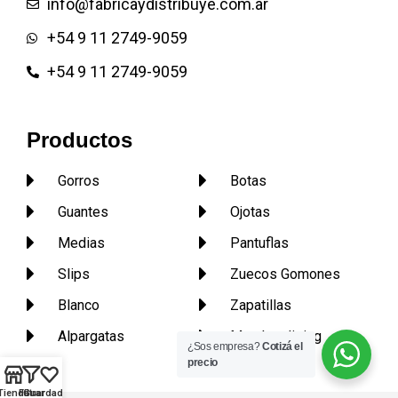
info@fabricaydistribuye.com.ar
+54 9 11 2749-9059
+54 9 11 2749-9059
Productos
Gorros
Botas
Guantes
Ojotas
Medias
Pantuflas
Slips
Zuecos Gomones
Blanco
Zapatillas
Alpargatas
Merchandising
¿Sos empresa?
Cotizá el
precio
Tienda
Filtrar
Guardados