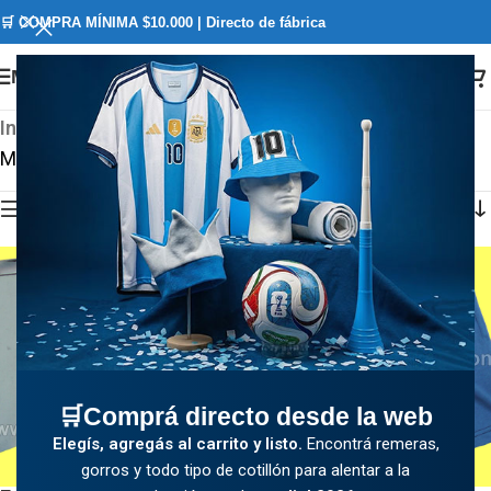
🛒 COMPRA MÍNIMA $10.000 | Directo de fábrica
Menú
Inicio
/
Tienda
/
Ropa y Accesorios
/
Slips
Mostrando los 4 resultados
Ver Categorías
🛒Comprá directo desde la web
Elegís, agregás al carrito y listo.
Encontrá remeras,
gorros y todo tipo de cotillón para alentar a la