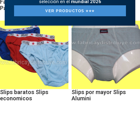
Fabrica de Slips Slips
Mayorista de Slips Slips
selección en el
mundial 2026
Pacino
boxer
VER PRODUCTOS ⭐️⭐️⭐️
Slips baratos Slips
Slips por mayor Slips
economicos
Alumini