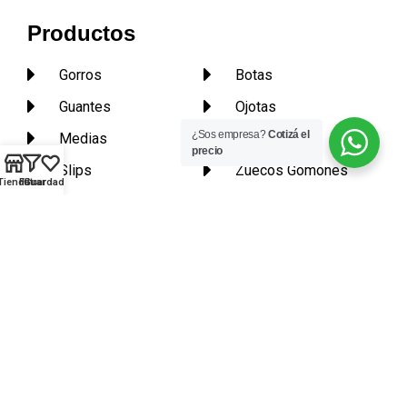
Productos
Gorros
Botas
Guantes
Ojotas
¿Sos empresa?
Cotizá el
Medias
Pantuflas
precio
Slips
Zuecos Gomones
Tienda
Filtrar
Guardados
Blanco
Zapatillas
Alpargatas
Merchandising
Inicio
Ropa y Accesorios
Blanco
Calzado
Guantes para Minería