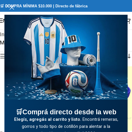
🛒 COMPRA MÍNIMA $10.000 | Directo de fábrica
Menú
Inicio
/
Tienda
/
Calzado
/
Zuecos Gomones
Mostrando los 2 resultados
Ver Categorías
🛒Comprá directo desde la web
Elegís, agregás al carrito y listo.
Encontrá remeras,
gorros y todo tipo de cotillón para alentar a la