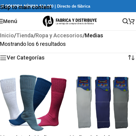
🛒 COMPRA MÍNIMA $10.000 | Directo de fábrica
Skip to main content
Menú
Inicio
/
Tienda
/
Ropa y Accesorios
/
Medias
Mostrando los 6 resultados
Ver Categorías