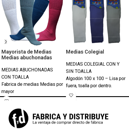
Mayorista de Medias
Medias Colegial
Medias abuchonadas
MEDIAS COLEGIAL CON Y
MEDIAS ABUCHONADAS
SIN TOALLA
CON TOALLA
Algodón 100 x 100 – Lisa por
Fabrica de medias Medias por
fuera, toalla por dentro.
mayor
Medida Universal
Medias baratas
Colores firmes:
Negro, Verde Ingés, Azul
Algodón 100 x 100 - Lisa por
Marino, Blanco, Gris y Bordó
fuera, toalla por dentro.
con elástico reforzado
Abuchonada en la parte
Pack de 20 docenas.