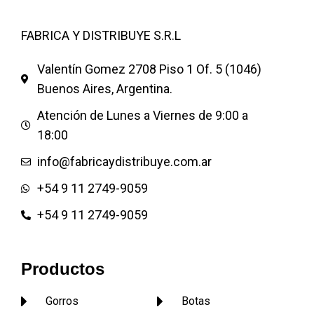
superior con elástico
reforzado.
FABRICA Y DISTRIBUYE S.R.L
Medida universal.
Colores firmes:
Valentín Gomez 2708 Piso 1 Of. 5 (1046)
Verde Ingés, Azul, Blanco, Gris
Buenos Aires, Argentina.
medio y Bordó.
Atención de Lunes a Viernes de 9:00 a
Pack de 20 docenas.
18:00
info@fabricaydistribuye.com.ar
+54 9 11 2749-9059
+54 9 11 2749-9059
Productos
Gorros
Botas