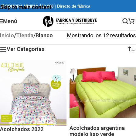
🛒 COMPRA MÍNIMA $10.000 | Directo de fábrica
Skip to main content
Menú
Inicio
/
Tienda
/
Blanco
Mostrando los 12 resultados
Ver Categorías
Acolchados argentina
Acolchados 2022
modelo liso verde