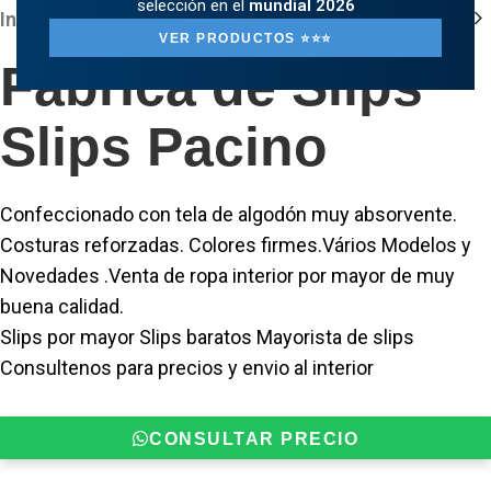
selección en el
mundial 2026
Inicio
/
Tienda
/
Ropa y Accesorios
/
Slips
VER PRODUCTOS ⭐️⭐️⭐️
Fabrica de Slips
Slips Pacino
Confeccionado con tela de algodón muy absorvente.
Costuras reforzadas. Colores firmes.Vários Modelos y
Novedades .Venta de ropa interior por mayor de muy
buena calidad.
Slips por mayor Slips baratos Mayorista de slips
Consultenos para precios y envio al interior
CONSULTAR PRECIO