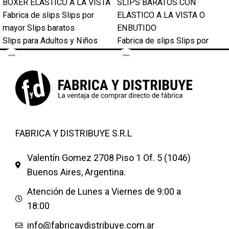
BOXER ELASTICO A LA VISTA
SLIPS BARATOS CON
Fabrica de slips Slips por
ELASTICO A LA VISTA O
mayor Slips baratos
ENBUTIDO
Slips para Adultos y Niños
Fabrica de slips Slips por
Bolsas por docena . Boxers,
mayor Mayorista de slips
Slips al por Mayor . Somos
Bolsas por docena. Talles 3 -
mayorista de slips . Descubre
4 -5 todas las tallas . Somos
la mejor selección de slips
profesionales de ropas
con las mejores ofertas del
interiores ofrecemos una gran
mercado . Slips tipo boxer
variedad de slips baratos al
muy agradables de llevar a
por mayor
FABRICA Y DISTRIBUYE S.R.L
precios insuperables con un
diseño más moderno
Valentín Gomez 2708 Piso 1 Of. 5 (1046)
.Fabricaydistribuye su tienda
Buenos Aires, Argentina.
de slips.
Atención de Lunes a Viernes de 9:00 a
18:00
info@fabricaydistribuye.com.ar