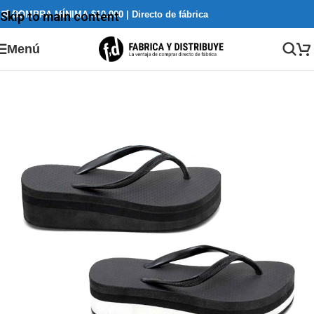
🛒 COMPRA MÍNIMA $10.000 | Directo de fábrica
Skip to main content
Menú