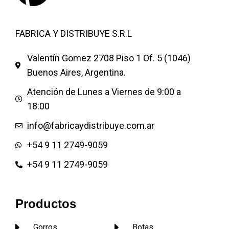
Slim (35/36 al 39/40)
Ipanema Jardins II
Estampadas Slim Dama
Ipanema I Love Sun Fem
(35/36 al 39/40)
FABRICA Y DISTRIBUYE S.R.L
Marron
Ipanema I Love Sun Fem Gris
Estampadas Clásicas Hombre
Valentín Gomez 2708 Piso 1 Of. 5 (1046)
Claro
(39/40 al 45/46)
Buenos Aires, Argentina.
Ipanema Renova Slide
Ipanema Flatform Fem
Atención de Lunes a Viernes de 9:00 a
También vendemos por mayor
18:00
las sandalias para bebes
info@fabricaydistribuye.com.ar
Ipanema
+54 9 11 2749-9059
Somos líderes ventas por
mayor de la Ojota Ipanema
+54 9 11 2749-9059
que es de Brasil
Frabricaydistribuye entrega a
Productos
todo el país.
Consultar stock.
Gorros
Botas