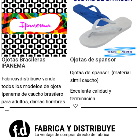
Ojotas Brasileras
Ojotas de spansor
IPANEMA
Ojotas de spansor (material
Fabricaydistribuye vende
simil caucho)
todos los modelos de ojota
Excelente calidad y
Ipanema de caucho brasilero
terminación.
para adultos, damas hombres
y niños .
Módulos de 12 pares por
modelo (surtidos en talles).
Ipanema Anatomica Fem
Ipanema Tem Fem
Clásicas (35-36 al 45-46)
Ipanema sem igual fem flores