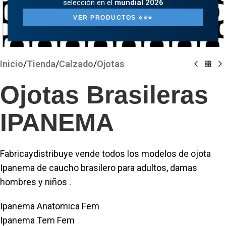
selección en el
mundial 2026
VER PRODUCTOS ⭐️⭐️⭐️
Clickee para agrandar
Inicio
/
Tienda
/
Calzado
/
Ojotas
Ojotas Brasileras
IPANEMA
Fabricaydistribuye vende todos los modelos de ojota
Ipanema de caucho brasilero para adultos, damas
hombres y niños .
Ipanema Anatomica Fem
Ipanema Tem Fem