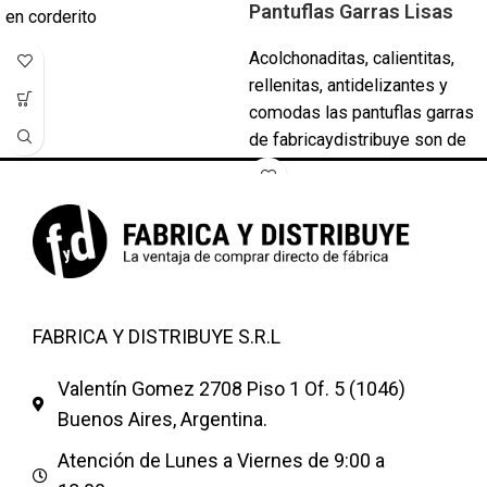
Pantuflas Garras Lisas
en corderito
Acolchonaditas, calientitas,
rellenitas, antidelizantes y
comodas las pantuflas garras
de fabricaydistribuye son de
excelente calidad con todos
las talles y colores . Pantuflas
modelos Garras Animal Print
Leopardo, Dalmata etc Color
fuccia beige azul francia negro
choco Y otras colores
PRECIOS POR
FABRICA Y DISTRIBUYE S.R.L
CANTIDAD!!!SIRVEN PARA
NENA o VARON SON
Valentín Gomez 2708 Piso 1 Of. 5 (1046)
HERMOSAS NUEVO MODELO
Buenos Aires, Argentina.
101 DALMATAS
Atención de Lunes a Viernes de 9:00 a
Mas modelos de pantuflas