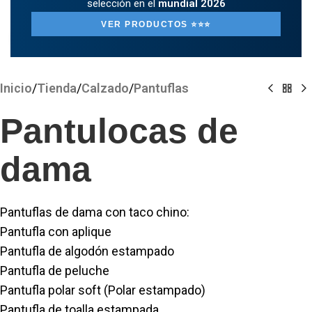
selección en el
mundial 2026
VER PRODUCTOS ⭐️⭐️⭐️
Clickee para agrandar
Inicio
/
Tienda
/
Calzado
/
Pantuflas
Pantulocas de
dama
Pantuflas de dama con taco chino:
Pantufla con aplique
Pantufla de algodón estampado
Pantufla de peluche
Pantufla polar soft (Polar estampado)
Pantufla de toalla estampada.