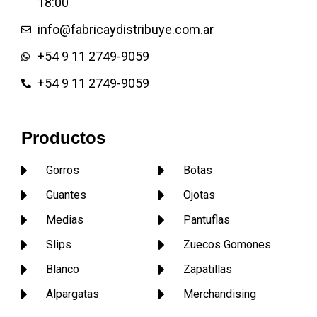
18:00
Pantufla de hombre Pantufla
de dama Pantufla de niños
info@fabricaydistribuye.com.ar
Pantufla de dibujos animados
+54 9 11 2749-9059
Pantuflas publicitarias
Pantuflas infantiles o de niños
+54 9 11 2749-9059
Pantufla de rasos Pantufla de
toalla con taco o plataforma
Pantuflas garras
Productos
Gorros
Botas
Guantes
Ojotas
Medias
Pantuflas
Slips
Zuecos Gomones
Blanco
Zapatillas
Alpargatas
Merchandising