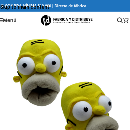
🛒 COMPRA MÍNIMA $10.000 | Directo de fábrica
Skip to main content
Menú