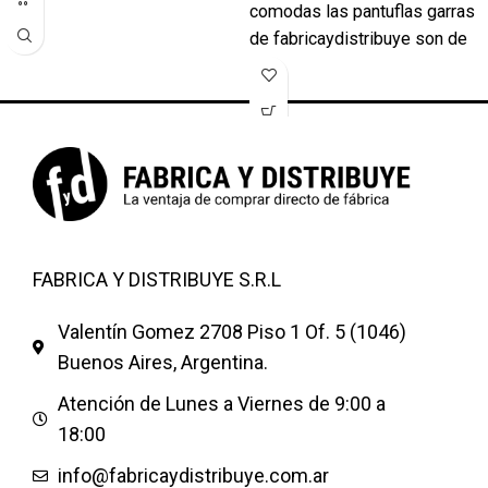
comodas las pantuflas garras
de fabricaydistribuye son de
excelente calidad con todos
las talles y colores . Pantuflas
modelos Garras Animal Print
Leopardo, Dalmata etc Color
fuccia beige azul francia negro
choco Y otras colores
PRECIOS POR
CANTIDAD!!!SIRVEN PARA
FABRICA Y DISTRIBUYE S.R.L
NENA o VARON SON
HERMOSAS NUEVO MODELO
Valentín Gomez 2708 Piso 1 Of. 5 (1046)
101 DALMATAS
Buenos Aires, Argentina.
Mas modelos de pantuflas
Pantufla de hombre Pantufla
Atención de Lunes a Viernes de 9:00 a
de dama Pantufla de niños
18:00
Pantufla de dibujos animados
Pantuflas publicitarias
info@fabricaydistribuye.com.ar