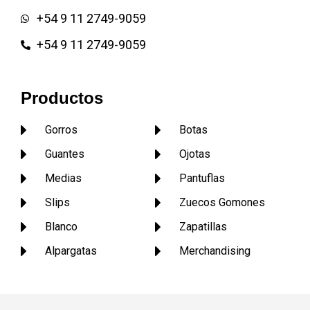
Pantuflas infantiles o de niños
+54 9 11 2749-9059
Pantufla de rasos Pantufla de
toalla con taco o plataforma
+54 9 11 2749-9059
Pantuflas garras
Productos
Gorros
Botas
Guantes
Ojotas
Medias
Pantuflas
Slips
Zuecos Gomones
Blanco
Zapatillas
Alpargatas
Merchandising