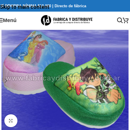
🛒 COMPRA MÍNIMA $10.000 | Directo de fábrica
Skip to main content
Menú
Clickee para agrandar