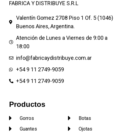
FABRICA Y DISTRIBUYE S.R.L
NENA o VARON SON
HERMOSAS NUEVO MODELO
Valentín Gomez 2708 Piso 1 Of. 5 (1046)
101 DALMATAS
Buenos Aires, Argentina.
Mas modelos de pantuflas
Pantufla de hombre Pantufla
Atención de Lunes a Viernes de 9:00 a
de dama Pantufla de niños
18:00
Pantufla de dibujos animados
Pantuflas publicitarias
info@fabricaydistribuye.com.ar
Pantuflas infantiles o de niños
+54 9 11 2749-9059
Pantufla de rasos Pantufla de
toalla con taco o plataforma
+54 9 11 2749-9059
Pantuflas garras
Productos
Gorros
Botas
Guantes
Ojotas