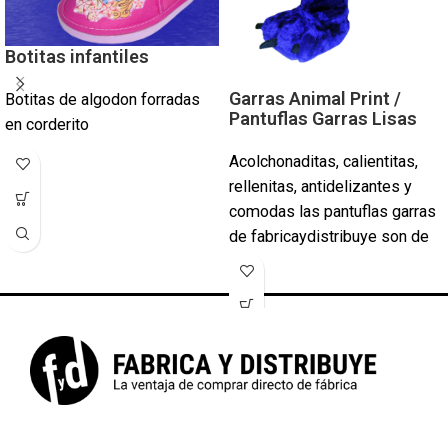
Botitas infantiles
Garras Animal Print /
Botitas de algodon forradas
Pantuflas Garras Lisas
en corderito
Acolchonaditas, calientitas,
rellenitas, antidelizantes y
comodas las pantuflas garras
de fabricaydistribuye son de
excelente calidad con todos
las talles y colores . Pantuflas
modelos Garras Animal Print
Leopardo, Dalmata etc Color
fuccia beige azul francia negro
choco Y otras colores
PRECIOS POR
CANTIDAD!!!SIRVEN PARA