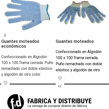
Guantes moteados
Guantes moteados
económicos
Confeccionado en Algodón
Confeccionado en Algodón
100 x 100.Trama cerrada.
100 x 100.Trama cerrada. Puño
Puño remachado con doble
remachado con doble elástico
elástico y algodón de otro
y algodón de otro color.
color.
Puntos de PVC de alta
Puntos de PVC de alta
resistencia en color Azul o
resistencia en color Azul o
Verde (jardinería).
Verde (jardinería).
Medida Universal.
Medida Universal.