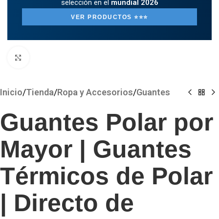
selección en el
mundial 2026
VER PRODUCTOS ⭐️⭐️⭐️
Clickee para agrandar
Inicio
/
Tienda
/
Ropa y Accesorios
/
Guantes
Guantes Polar por
Mayor | Guantes
Térmicos de Polar
| Directo de