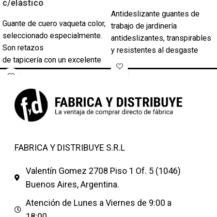
c/elástico
Antideslizante guantes de
Guante de cuero vaqueta color,
trabajo de jardinería
seleccionado especialmente.
antideslizantes, transpirables
Son retazos
y resistentes al desgaste
de tapicería con un excelente
Características:
confort y durabilidad. Son
suaves y cómodos,
notablemente
resistentes al desgaste y
mas económicos que los de
duraderos, ligeros y fáciles de
vaqueta amarillo. Es una
transportar, fiables de usar. La
opción inteligente.
parte trasera está hecha de
Ideales para tareas de
hilo de algodón denso y
conducción de
transpirable de alta calidad,
FABRICA Y DISTRIBUYE S.R.L
autoelevadores, y trabajos en
que reduce la humedad y te
general.
Valentín Gomez 2708 Piso 1 Of. 5 (1046)
mantiene seco. Las costuras
de los dedos y la parte
Buenos Aires, Argentina.
Ventas de guantes por payor
posterior están bien envueltas
Atención de Lunes a Viernes de 9:00 a
Cantidad mínima 120 pares.
para proteger las manos y las
18:00