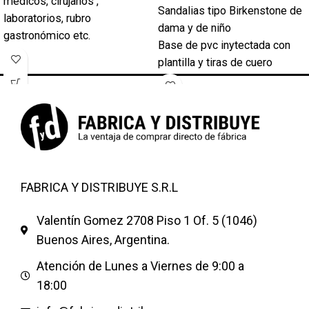
médicos, cirujanos ,
Sandalias tipo Birkenstone de
laboratorios, rubro
dama y de niño
gastronómico etc.
Base de pvc inytectada con
CAPELLADA: CAUCHO
plantilla y tiras de cuero
TERMOPLÁSTICO (TR)
regulables con hebilla
PLANTILLA
metálica. Módulos de 10
. Tira de sujestión.
pares.
. Alta durabilidad.
Solicitar listas de precios.
. Antideslizante (nivel alto -
piso seco)
FABRICA Y DISTRIBUYE S.R.L
Valentín Gomez 2708 Piso 1 Of. 5 (1046)
Buenos Aires, Argentina.
Atención de Lunes a Viernes de 9:00 a
18:00