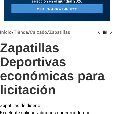
selección en el
mundial 2026
VER PRODUCTOS ⭐️⭐️⭐️
Clickee para agrandar
Inicio
/
Tienda
/
Calzado
/
Zapatillas
Zapatillas
Deportivas
económicas para
licitación
Zapatillas de diseño.
Excelente calidad y diseños super modernos.