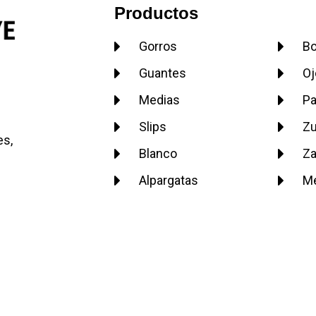
Productos
Gorros
Bo
Guantes
Oj
Medias
Pa
Slips
Z
es,
Blanco
Za
Alpargatas
Me