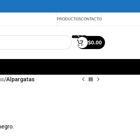
PRODUCTOS
CONTACTO
$
0.00
as
/
Alpargatas
negro.