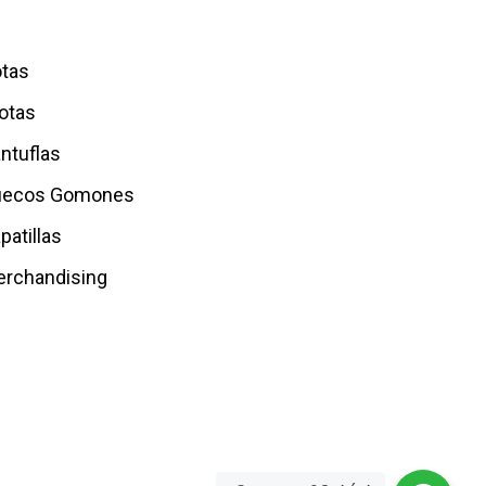
tas
otas
ntuflas
uecos Gomones
patillas
rchandising