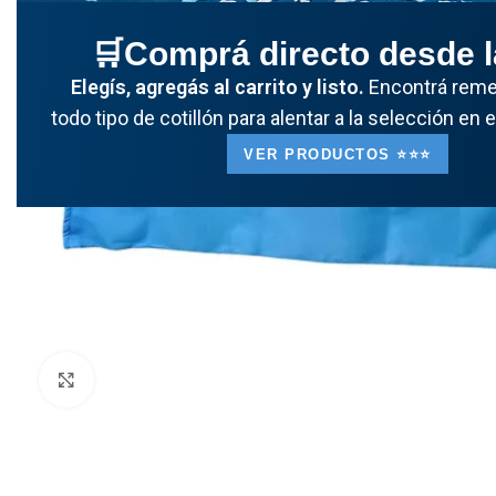
🛒Comprá directo desde 
Elegís, agregás al carrito y listo.
Encontrá remer
todo tipo de cotillón para alentar a la selección en 
VER PRODUCTOS ⭐️⭐️⭐️
Clickee para agrandar