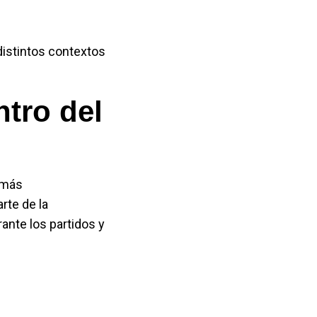
distintos contextos
tro del
s más
rte de la
ante los partidos y