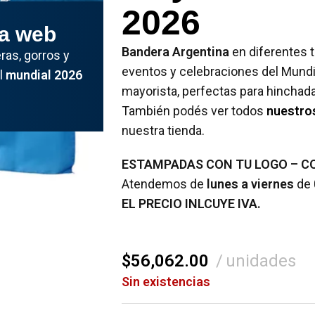
2026
la web
Bandera Argentina
en diferentes t
as, gorros y
eventos y celebraciones del Mundi
el
mundial 2026
mayorista, perfectas para hinchada
También podés ver todos
nuestro
nuestra tienda.
ESTAMPADAS CON TU LOGO – C
Atendemos de
lunes a viernes
de 
EL PRECIO INLCUYE IVA.
$
56,062.00
unidades
Sin existencias